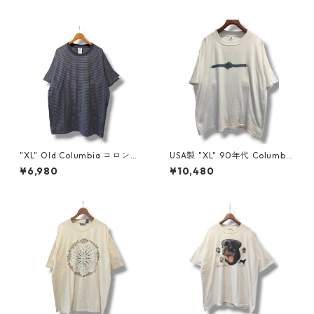
"XL" Old Columbia コロンビ
USA製 "XL" 90年代 Columbia
ア ボーダーTシャツ ネイビー
コロンビア プリントT アウト
¥6,980
¥10,480
古着 古着屋 高円寺 ビンテージ
ドア 古着 古着屋 高円寺 ビン
n60724
テージ n60727