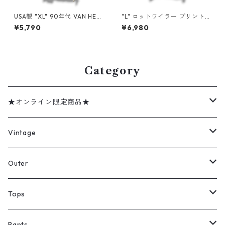
USA製 "XL" 90年代 VAN HEU
"L" ロットワイラー プリントT
SEN バン ヒューセン プリント
アニマル 犬 古着 古着屋 高円
¥5,790
¥6,980
Tシャツ 魚 ベージュ 古着 古着
寺 ビンテージ n60728
屋 高円寺 ビンテージ n60807
Category
★オンライン限定商品★
ミリタリーデッドストック
Vintage
アウター
Jacket
Outer
デニムジャケット
トップス
Tee
コート
Tops
ミリタリージャケット
半袖シャツ
パンツ
Sweat Shirts
デニムジャケット
Tシャツ
Pants