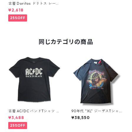
古着 Doritos ドリトス レーシ
ング プリントTシャツ シング
¥2,618
ルステッチ タイダイ柄 表記：
L gd406816n w50728
25%OFF
同じカテゴリの商品
古着 AC/DC バンドTシャツ バ
90年代 "XL" ジーザスTシャツ
ンT プリントTシャツ ブラック
ハーレーパロディ 黒 古着 古着
¥3,488
¥38,550
表記：XL gd410397n w608
屋 高円寺 ビンテージ n60731
06
25%OFF