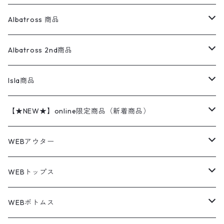
オーバーオール・つなぎ
柄シャツ
アディダス
キャラスウェット
ウールセーター
ダウンジャケット
オーバーオール・つなぎ
ジャケット
23.5cm
Tee
アウター
Albatross 商品
コーチジャケット
チノパン
ワークシャツ
ナイキ
REVERSE WEAVE
コットン
ハンティングジャケット
レザージャケット
ショーツ
スカート
24cm
Shirts
長袖シャツ
Vintage sweater
Albatross 2nd商品
フリースジャケット・ベスト
ウールパンツ
ミリタリー
チャンピオン
アクリル
アウトドアジャケット
S/S Shirts
アウトドアシャツ
Otherジャケット
Otherパンツ
パンツ(w30以下)
24.5cm
Sweat Shirts
半袖シャツ
Outer
70sアイテム
Isla商品
レザー
ペインターパンツ
ネルシャツ
カーハート
コート
L/S Shirts
ブランドシャツ
REVERSE WEAVE
アウトドアシャツ
Sailing Jacket
ワンピース
25cm
Sweater
スウェット シャツ
Other Tops
Marlboro
2点セットコーデ
【★NEW★】online限定商品（新着商品）
テーラードジャケット
ショートパンツ
ディッキーズ
ライトジャケット
デザインシャツ
ブランドシャツ
Swingtop
長袖
ブランドスウェット
Fleece tops
25.5cm
Fleece
パンツ
Sweat Shirts
GAP
Sweat Shirts
8月NEWアイテム（2026）
WEBアウター
ボアジャケット
イージーパンツ
ウールリッチ
ミリタリージャケット
リネンシャツ
リネンシャツ
Coat
半袖
プリントスウェット
Knit
リーバイス501 505
トップス
その他
26cm
Other Tops
Tシャツ
Hoodie
アウター
Knit
7月NEWアイテム（2026）
ジャケット
WEBトップス
ビンテージ
トミーヒルフィガー
ウールジャケット
コーデユロイシャツ
ハワイアンシャツ
Denim Jacket
ノースリーブ
アウトドアスウェット
Tailored Jacket
スラックス
パンツ
ワークジャケット
コート
プルオーバー
トップス
ミリタリージャケット
26.5cm
Pants
デッドストック ミリタリー
Tee
フリース
Military
6月NEWアイテム（2026）
コート
Tシャツ
WEBボトムス
その他
ノーティカ
ワークジャケット
ワークシャツ
デザインシャツ
Leather Jacket