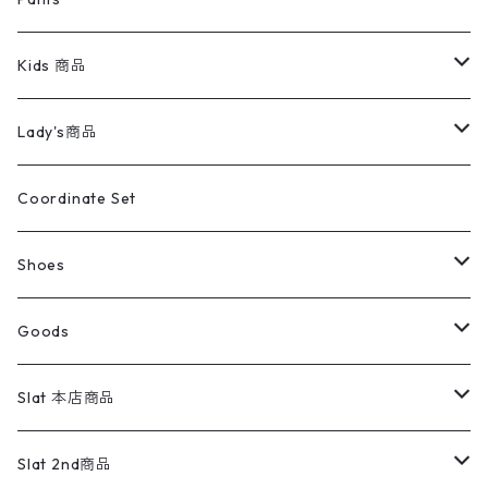
スイングトップ
長袖シャツ
デニムパンツ
REVERSE WEAVE
レディース
Pants
ミリタリージャケット
長袖シャツ
デニムパンツ
Kids 商品
カバーオール
Tシャツ・ロンT
ミリタリーパンツ
アウター
ブランドシャツ
501,505
キッズ
Shirts
スウィングトップ
半袖シャツ
ミリタリーパンツ
Vintage
Lady's商品
アウトドア
ポロシャツ
ワークパンツ
トップス
ストライプシャツ
バギーズデニム
アウター
Tops
ライフスタイル雑貨
Ladies
アウトドアナイロンジャケット
ポロシャツ
チノパンツ
Tops
Tシャツ
Coordinate Set
ウールジャケット
スウェット・トレーナー
コーデュロイパンツ
ボトムス
コーデュロイシャツ
フレアデニム
トップス
Pants
ラグ・ブランケット
ブランド
Sweater
スポーツナイロンジャケット
スウェット・パーカ
イージーパンツ
Pants
ブラウス／シャツ／デザイントップス
Shoes
コート
パーカー
スウェットパンツ
ワンピース
スウェードシャツ
ブラックデニム
ボトムス
ラルフローレン
プリントスウェット
長袖
Goods
ワークジャケット
ベスト
スラックス
ベスト／キャミソール
22cm以下
Goods
ナイロンジャケット
セーター・カーディガン
ジャージパンツ
ウールシャツ
ワンピース
リーバイス
ロゴスウェット
半袖
Military
テーラードジャケット
セーター・カーディガン
ワークパンツ
スウェット
22.5cm
バンダナ
Slat 本店商品
ダウンジャケット・ベスト
スラックス
リネンシャツ
ロンパース
エルエルビーン
無地スウェット
アランセーター
ウールジャケット
フリース
コーデュロイパンツ
ニット
23cm
Outer
Slat 2nd商品
ベスト