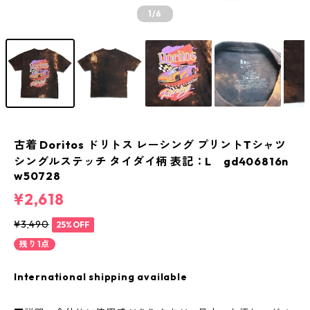
1
/6
古着 Doritos ドリトス レーシング プリントTシャツ
シングルステッチ タイダイ柄 表記：L gd406816n
w50728
¥2,618
¥3,490
25%OFF
残り1点
International shipping available