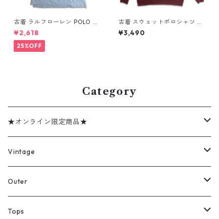
古着 ラルフローレン POLO JE
古着 スウェットポロシャツ ト
ANS CO. RALPH LAUREN 半
レーナー ラガーシャツ 長袖ポ
¥2,618
¥3,490
袖 ポロシャツ ワンポイント 鹿
ロシャツ 裏起毛 表記：-- g
の子 ライトブルー 表記：XL
d408588n w60219
25%OFF
gd410383n w60805
Category
★オンライン限定商品★
ミリタリーデッドストック
Vintage
アウター
Jacket
Outer
デニムジャケット
トップス
Tee
コート
Tops