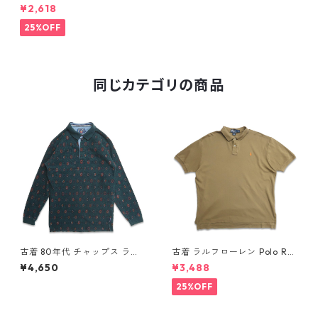
ph Lauren 半袖 ポロシャツ ワ
¥2,618
ンポイント 鹿の子 グリーン 表
記：XL gd406675n w50715
25%OFF
同じカテゴリの商品
古着 80年代 チャップス ラル
古着 ラルフローレン Polo Ral
フローレン CHAPS RALPH LA
ph Lauren 半袖 天竺 ポロシャ
¥4,650
¥3,488
UREN 総柄 長袖 ポロシャツ 表
ツ ワンポイント ブラウン系 表
記：L gd408851n w60320
記：XL gd410385n w60805
25%OFF