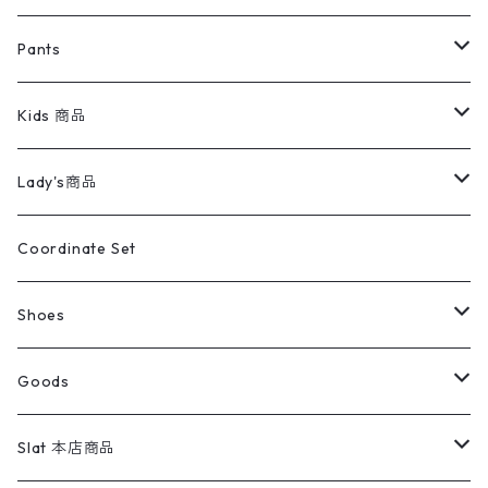
ミリタリージャケット
半袖シャツ
パンツ
Sweat Shirts
デニムジャケット
Tシャツ
Pants
スイングトップ
長袖シャツ
デニムパンツ
REVERSE WEAVE
レディース
Pants
ミリタリージャケット
長袖シャツ
デニムパンツ
Kids 商品
カバーオール
Tシャツ・ロンT
ミリタリーパンツ
アウター
ブランドシャツ
501,505
キッズ
Shirts
スウィングトップ
半袖シャツ
ミリタリーパンツ
Vintage
Lady's商品
アウトドア
ポロシャツ
ワークパンツ
トップス
ストライプシャツ
バギーズデニム
アウター
Tops
ライフスタイル雑貨
Ladies
アウトドアナイロンジャケット
ポロシャツ
チノパンツ
Tops
Tシャツ
Coordinate Set
ウールジャケット
スウェット・トレーナー
コーデュロイパンツ
ボトムス
コーデュロイシャツ
フレアデニム
トップス
Pants
ラグ・ブランケット
ブランド
Sweater
スポーツナイロンジャケット
スウェット・パーカ
イージーパンツ
Pants
ブラウス／シャツ／デザイントップス
Shoes
コート
パーカー
スウェットパンツ
ワンピース
スウェードシャツ
ブラックデニム
ボトムス
ラルフローレン
プリントスウェット
長袖
Goods
ワークジャケット
ベスト
スラックス
ベスト／キャミソール
22cm以下
Goods
ナイロンジャケット
セーター・カーディガン
ジャージパンツ
ウールシャツ
ワンピース
リーバイス
ロゴスウェット
半袖
Military
テーラードジャケット
セーター・カーディガン
ワークパンツ
スウェット
22.5cm
バンダナ
Slat 本店商品
ダウンジャケット・ベスト
スラックス
リネンシャツ