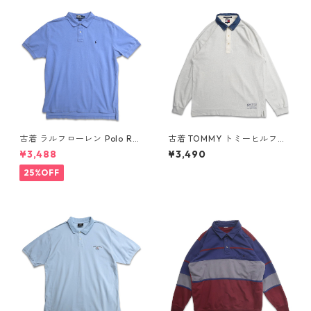
古着 ラルフローレン Polo Ral
古着 TOMMY トミーヒルフィ
ph Lauren 半袖 ポロシャツ ワ
ガー 長袖ポロシャツ ネイビー
¥3,488
¥3,490
ンポイント 鹿の子 ライトブル
表記：XL gd409055n w60
ー 表記：XL gd410384n w6
410
25%OFF
0805