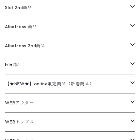
ロンパース
エルエルビーン
無地スウェット
アランセーター
ウールジャケット
フリース
コーデュロイパンツ
ニット
23cm
Outer
Slat 2nd商品
ベスト
オーバーオール・つなぎ
柄シャツ
アディダス
キャラスウェット
ウールセーター
ダウンジャケット
オーバーオール・つなぎ
ジャケット
23.5cm
Tee
アウター
Albatross 商品
コーチジャケット
チノパン
ワークシャツ
ナイキ
REVERSE WEAVE
コットン
ハンティングジャケット
レザージャケット
ショーツ
スカート
24cm
Shirts
長袖シャツ
Vintage sweater
Albatross 2nd商品
フリースジャケット・ベスト
ウールパンツ
ミリタリー
チャンピオン
アクリル
アウトドアジャケット
S/S Shirts
アウトドアシャツ
Otherジャケット
Otherパンツ
パンツ(w30以下)
24.5cm
Sweat Shirts
半袖シャツ
Outer
70sアイテム
Isla商品
レザー
ペインターパンツ
ネルシャツ
カーハート
コート
L/S Shirts
ブランドシャツ
REVERSE WEAVE
アウトドアシャツ
Sailing Jacket
ワンピース
25cm
Sweater
スウェット シャツ
Other Tops
Marlboro
2点セットコーデ
【★NEW★】online限定商品（新着商品）
テーラードジャケット
ショートパンツ
ディッキーズ
ライトジャケット
デザインシャツ
ブランドシャツ
Swingtop
長袖
ブランドスウェット
Fleece tops
25.5cm
Fleece
パンツ
Sweat Shirts
GAP
Sweat Shirts
8月NEWアイテム（2026）
WEBアウター
ボアジャケット
イージーパンツ
ウールリッチ
ミリタリージャケット
リネンシャツ
リネンシャツ
Coat
半袖
プリントスウェット
Knit
リーバイス501 505
トップス
その他
26cm
Other Tops
Tシャツ
Hoodie
アウター
Knit
7月NEWアイテム（2026）
ジャケット
WEBトップス
ビンテージ
トミーヒルフィガー
ウールジャケット
コーデユロイシャツ
ハワイアンシャツ
Denim Jacket
ノースリーブ
アウトドアスウェット
Tailored Jacket
スラックス
パンツ
ワークジャケット
コート
プルオーバー
トップス
ミリタリージャケット