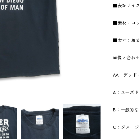
■表記サイズ
■素材：コッ
■実寸：着丈7
画像と合わ
AA：デッ
A：ユーズ
B：一般的
C：ダメー