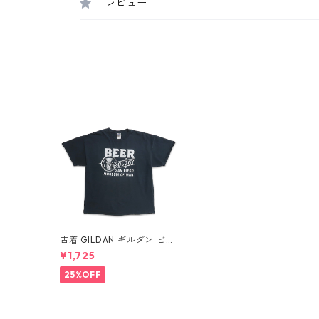
レビュー
古着 GILDAN ギルダン ビー
ル博物館 プリントTシャツ
¥1,725
ブラック 表記：XL gd406
617n w50710
25%OFF