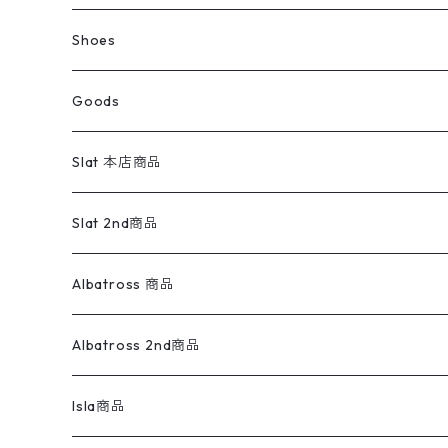
ウールジャケット
スウェット・トレーナー
コーデュロイパンツ
ボトムス
コーデュロイシャツ
フレアデニム
トップス
Pants
ラグ・ブランケット
ブランド
Sweater
スポーツナイロンジャケット
スウェット・パーカ
イージーパンツ
Pants
ブラウス／シャツ／デザイントップス
Shoes
コート
パーカー
スウェットパンツ
ワンピース
スウェードシャツ
ブラックデニム
ボトムス
ラルフローレン
プリントスウェット
長袖
Goods
ワークジャケット
ベスト
スラックス
ベスト／キャミソール
22cm以下
Goods
ナイロンジャケット
セーター・カーディガン
ジャージパンツ
ウールシャツ
ワンピース
リーバイス
ロゴスウェット
半袖
Military
テーラードジャケット
セーター・カーディガン
ワークパンツ
スウェット
22.5cm
バンダナ
Slat 本店商品
ダウンジャケット・ベスト
スラックス
リネンシャツ
ロンパース
エルエルビーン
無地スウェット
アランセーター
ウールジャケット
フリース
コーデュロイパンツ
ニット
23cm
Outer
Slat 2nd商品
ベスト
オーバーオール・つなぎ
柄シャツ
アディダス
キャラスウェット
ウールセーター
ダウンジャケット
オーバーオール・つなぎ
ジャケット
23.5cm
Tee
アウター
Albatross 商品
コーチジャケット
チノパン
ワークシャツ
ナイキ
REVERSE WEAVE
コットン
ハンティングジャケット
レザージャケット
ショーツ
スカート
24cm
Shirts
長袖シャツ
Vintage sweater
Albatross 2nd商品
フリースジャケット・ベスト
ウールパンツ
ミリタリー
チャンピオン
アクリル
アウトドアジャケット
S/S Shirts
アウトドアシャツ
Otherジャケット
Otherパンツ
パンツ(w30以下)
24.5cm
Sweat Shirts
半袖シャツ
Outer
70sアイテム
Isla商品
レザー
ペインターパンツ
ネルシャツ
カーハート