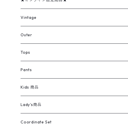
★オンライン限定商品★
ミリタリーデッドストック
Vintage
アウター
Jacket
Outer
デニムジャケット
トップス
Tee
コート
Tops
ミリタリージャケット
半袖シャツ
パンツ
Sweat Shirts
デニムジャケット
Tシャツ
Pants
スイングトップ
長袖シャツ
デニムパンツ
REVERSE WEAVE
レディース
Pants
ミリタリージャケット
長袖シャツ
デニムパンツ
Kids 商品
カバーオール
Tシャツ・ロンT
ミリタリーパンツ
アウター
ブランドシャツ
501,505
キッズ
Shirts
スウィングトップ
半袖シャツ
ミリタリーパンツ
Vintage
Lady's商品
アウトドア
ポロシャツ
ワークパンツ
トップス
ストライプシャツ
バギーズデニム
アウター
Tops
ライフスタイル雑貨
Ladies
アウトドアナイロンジャケット
ポロシャツ
チノパンツ
Tops
Tシャツ
Coordinate Set