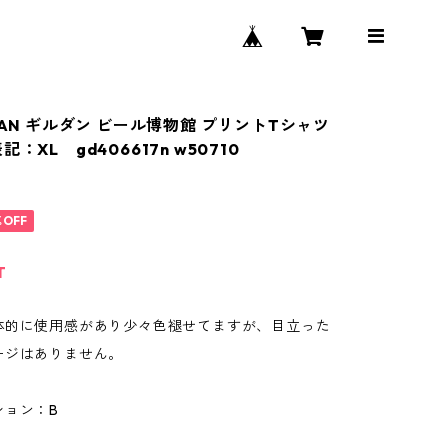
DAN ギルダン ビール博物館 プリントTシャツ
：XL gd406617n w50710
%OFF
T
体的に使用感があり少々色褪せてますが、目立った
ージはありません。
ション：B