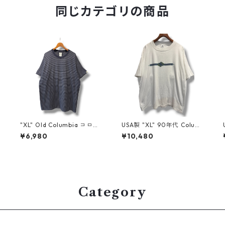
同じカテゴリの商品
"XL" Old Columbia コロン
USA製 "XL" 90年代 Columb
着
ビア ボーダーTシャツ ネイ
ia コロンビア プリントT ア
¥6,980
¥10,480
ビー 古着 古着屋 高円寺 ビ
ウトドア 古着 古着屋 高円寺
ンテージ n60724
ビンテージ n60727
Category