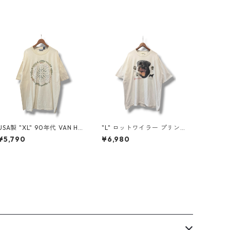
USA製 "XL" 90年代 VAN HE
"L" ロットワイラー プリント
USEN バン ヒューセン プリ
T アニマル 犬 古着 古着屋
¥5,790
¥6,980
ントTシャツ 魚 ベージュ 古
高円寺 ビンテージ n60728
着 古着屋 高円寺 ビンテージ
n60807