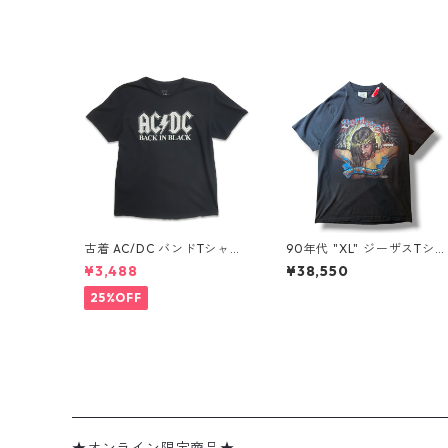
古着 AC/DC バンドTシャツ
90年代 "XL" ジーザスTシャ
バンT プリントTシャツ ブラ
ツ ハーレーパロディ 黒 古
¥3,488
¥38,550
ック 表記：XL gd410397
古着屋 高円寺 ビンテージ n
n w60806
60731
25%OFF