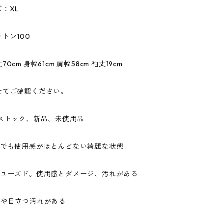
：XL
トン100
0cm 身幅61cm 肩幅58cm 袖丈19cm
せてご確認ください。
ドストック、新品、未使用品
ドでも使用感がほとんどない綺麗な状態
なユーズド。使用感とダメージ、汚れがある
ジや目立つ汚れがある