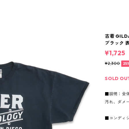
古着 GIL
ブラック 表記
¥1,725
¥2,300
25
SOLD OU
■説明：全
汚れ、ダメ
■コンディ