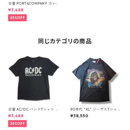
古着 PORT&COMPANY カレッ
ジ プリント リンガーTシャツ
¥3,488
プリントTシャツ ホワイト ネ
イビー 表記：M gd406546
25%OFF
n w50703
同じカテゴリの商品
古着 AC/DC バンドTシャツ バ
90年代 "XL" ジーザスTシャツ
ンT プリントTシャツ ブラック
ハーレーパロディ 黒 古着 古着
¥3,488
¥38,550
表記：XL gd410397n w608
屋 高円寺 ビンテージ n60731
06
25%OFF