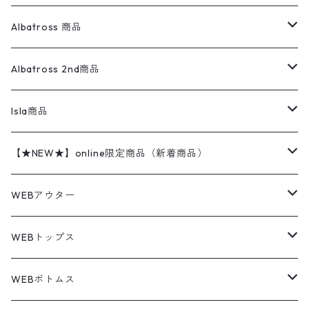
オーバーオール・つなぎ
柄シャツ
アディダス
キャラスウェット
ウールセーター
ダウンジャケット
オーバーオール・つなぎ
ジャケット
23.5cm
Tee
アウター
Albatross 商品
コーチジャケット
チノパン
ワークシャツ
ナイキ
REVERSE WEAVE
コットン
ハンティングジャケット
レザージャケット
ショーツ
スカート
24cm
Shirts
長袖シャツ
Vintage sweater
Albatross 2nd商品
フリースジャケット・ベスト
ウールパンツ
ミリタリー
チャンピオン
アクリル
アウトドアジャケット
S/S Shirts
アウトドアシャツ
Otherジャケット
Otherパンツ
パンツ(w30以下)
24.5cm
Sweat Shirts
半袖シャツ
Outer
70sアイテム
Isla商品
レザー
ペインターパンツ
ネルシャツ
カーハート
コート
L/S Shirts
ブランドシャツ
REVERSE WEAVE
アウトドアシャツ
Sailing Jacket
ワンピース
25cm
Sweater
スウェット シャツ
Other Tops
Marlboro
2点セットコーデ
【★NEW★】online限定商品（新着商品）
テーラードジャケット
ショートパンツ
ディッキーズ
ライトジャケット
デザインシャツ
ブランドシャツ
Swingtop
長袖
ブランドスウェット
Fleece tops
25.5cm
Fleece
パンツ
Sweat Shirts
GAP
Sweat Shirts
8月NEWアイテム（2026）
WEBアウター
ボアジャケット
イージーパンツ
ウールリッチ
ミリタリージャケット
リネンシャツ
リネンシャツ
Coat
半袖
プリントスウェット
Knit
リーバイス501 505
トップス
その他
26cm
Other Tops
Tシャツ
Hoodie
アウター
Knit
7月NEWアイテム（2026）
ジャケット
WEBトップス
ビンテージ
トミーヒルフィガー
ウールジャケット
コーデユロイシャツ
ハワイアンシャツ
Denim Jacket
ノースリーブ
アウトドアスウェット
Tailored Jacket
スラックス
パンツ
ワークジャケット
コート
プルオーバー
トップス
ミリタリージャケット
26.5cm
Pants
デッドストック ミリタリー
Tee
フリース
Military
6月NEWアイテム（2026）
コート
Tシャツ
WEBボトムス
その他
ノーティカ
ワークジャケット
ワークシャツ
デザインシャツ
Leather Jacket