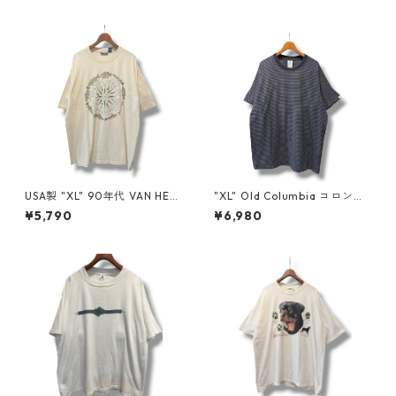
USA製 "XL" 90年代 VAN HEU
"XL" Old Columbia コロンビ
SEN バン ヒューセン プリント
ア ボーダーTシャツ ネイビー
¥5,790
¥6,980
Tシャツ 魚 ベージュ 古着 古着
古着 古着屋 高円寺 ビンテージ
屋 高円寺 ビンテージ n60807
n60724