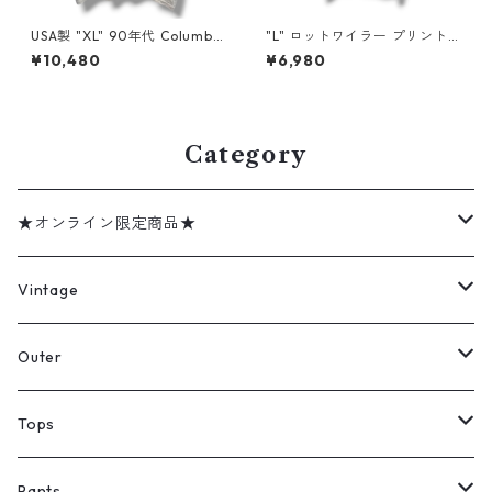
USA製 "XL" 90年代 Columbia
"L" ロットワイラー プリントT
コロンビア プリントT アウト
アニマル 犬 古着 古着屋 高円
¥10,480
¥6,980
ドア 古着 古着屋 高円寺 ビン
寺 ビンテージ n60728
テージ n60727
Category
★オンライン限定商品★
ミリタリーデッドストック
Vintage
アウター
Jacket
Outer
デニムジャケット
トップス
Tee
コート
Tops
ミリタリージャケット
半袖シャツ
パンツ
Sweat Shirts
デニムジャケット
Tシャツ
Pants