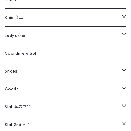
スイングトップ
長袖シャツ
デニムパンツ
REVERSE WEAVE
レディース
Pants
ミリタリージャケット
長袖シャツ
デニムパンツ
Kids 商品
カバーオール
Tシャツ・ロンT
ミリタリーパンツ
アウター
ブランドシャツ
501,505
キッズ
Shirts
スウィングトップ
半袖シャツ
ミリタリーパンツ
Vintage
Lady's商品
アウトドア
ポロシャツ
ワークパンツ
トップス
ストライプシャツ
バギーズデニム
アウター
Tops
ライフスタイル雑貨
Ladies
アウトドアナイロンジャケット
ポロシャツ
チノパンツ
Tops
Tシャツ
Coordinate Set
ウールジャケット
スウェット・トレーナー
コーデュロイパンツ
ボトムス
コーデュロイシャツ
フレアデニム
トップス
Pants
ラグ・ブランケット
ブランド
Sweater
スポーツナイロンジャケット
スウェット・パーカ
イージーパンツ
Pants
ブラウス／シャツ／デザイントップス
Shoes
コート
パーカー
スウェットパンツ
ワンピース
スウェードシャツ
ブラックデニム
ボトムス
ラルフローレン
プリントスウェット
長袖
Goods
ワークジャケット
ベスト
スラックス
ベスト／キャミソール
22cm以下
Goods
ナイロンジャケット
セーター・カーディガン
ジャージパンツ
ウールシャツ
ワンピース
リーバイス
ロゴスウェット
半袖
Military
テーラードジャケット
セーター・カーディガン
ワークパンツ
スウェット
22.5cm
バンダナ
Slat 本店商品
ダウンジャケット・ベスト
スラックス
リネンシャツ
ロンパース
エルエルビーン
無地スウェット
アランセーター
ウールジャケット
フリース
コーデュロイパンツ
ニット
23cm
Outer
Slat 2nd商品
ベスト