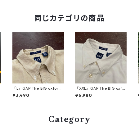
同じカテゴリの商品
『L』GAP The BIG oxford
『XXL』GAP The BIG oxfor
ギャップ ビックオックスフ
d ギャップ ビッグオックス
¥3,490
¥6,980
ォード 長袖シャツ ボタンダ
フォード 長袖シャツ ボタン
ウンシャツ ベージュ 古着 古
ダウンシャツ 白 古着 古着屋
着屋 高円寺 ビンテージ
高円寺 ビンテージ
Category