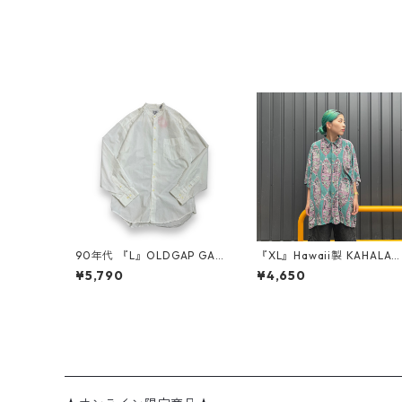
90年代 『L』OLDGAP GAP
『XL』Hawaii製 KAHALA
オールドギャップ ギャップ
半袖シャツ レーヨンシャツ
¥5,790
¥4,650
シャツ 長袖シャツ ノーカラ
総柄 紫 緑 古着 古着屋 高円
ー バンドカラー 白 春物 古
寺 ビンテージ n3808
着 古着屋 高円寺 ビンテージ
n40508