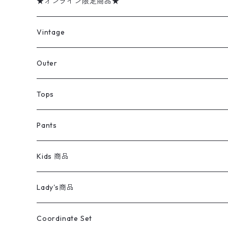
★オンライン限定商品★
ミリタリーデッドストック
Vintage
アウター
Jacket
Outer
デニムジャケット
トップス
Tee
コート
Tops
ミリタリージャケット
半袖シャツ
パンツ
Sweat Shirts
デニムジャケット
Tシャツ
Pants
スイングトップ
長袖シャツ
デニムパンツ
REVERSE WEAVE
レディース
Pants
ミリタリージャケット
長袖シャツ
デニムパンツ
Kids 商品
カバーオール
Tシャツ・ロンT
ミリタリーパンツ
アウター
ブランドシャツ
501,505
キッズ
Shirts
スウィングトップ
半袖シャツ
ミリタリーパンツ
Vintage
Lady's商品
アウトドア
ポロシャツ
ワークパンツ
トップス
ストライプシャツ
バギーズデニム
アウター
Tops
ライフスタイル雑貨
Ladies
アウトドアナイロンジャケット
ポロシャツ
チノパンツ
Tops
Tシャツ
Coordinate Set