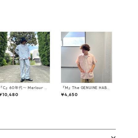
『C』60年代〜 Marlour パ
『M』The GENUINE HABAN
ジャマ セットアップ 水色 総
D GUARABERA キューバシ
¥10,480
¥4,650
柄 古着 古着屋 高円寺 ビン
ャツ 開襟 刺繍 スナップボタ
テージ
ン サーモンピンク 古着 古着
屋 高円寺 ビンテージ n3810