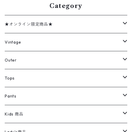
Category
★オンライン限定商品★
ミリタリーデッドストック
Vintage
アウター
Jacket
Outer
デニムジャケット
トップス
Tee
コート
Tops
ミリタリージャケット
半袖シャツ
パンツ
Sweat Shirts
デニムジャケット
Tシャツ
Pants
スイングトップ
長袖シャツ
デニムパンツ
REVERSE WEAVE
レディース
Pants
ミリタリージャケット
長袖シャツ
デニムパンツ
Kids 商品
カバーオール
Tシャツ・ロンT
ミリタリーパンツ
アウター
ブランドシャツ
501,505
キッズ
Shirts
スウィングトップ
半袖シャツ
ミリタリーパンツ
Vintage