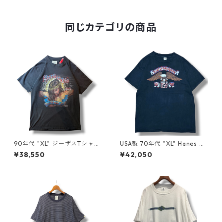
gd406227n w50606
同じカテゴリの商品
90年代 "XL" ジーザスTシャツ
USA製 70年代 "XL" Hanes ヘ
ハーレーパロディ 黒 古着 古着
インズ プリントTシャツ Harle
¥38,550
¥42,050
屋 高円寺 ビンテージ n60731
y-Davidson 黒 ブラック 古着
古着屋 高円寺 ビンテージ n26
0722