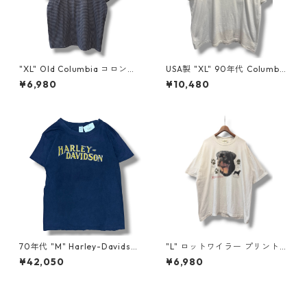
"XL" Old Columbia コロンビ
USA製 "XL" 90年代 Columbia
ア ボーダーTシャツ ネイビー
コロンビア プリントT アウト
¥6,980
¥10,480
古着 古着屋 高円寺 ビンテージ
ドア 古着 古着屋 高円寺 ビン
n60724
テージ n60727
70年代 "M" Harley-Davidso
"L" ロットワイラー プリントT
n ハーレーダビッドソン プリ
アニマル 犬 古着 古着屋 高円
¥42,050
¥6,980
ントTシャツ ナンバーワン 紺
寺 ビンテージ n60728
ネイビー 古着 古着屋 高円寺
ビンテージ n260722