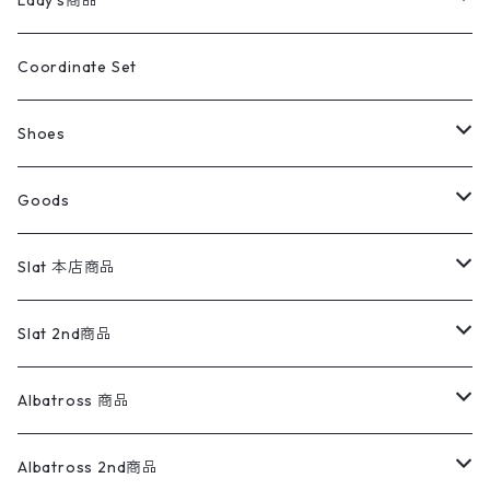
Lady's商品
アウトドア
ポロシャツ
ワークパンツ
トップス
ストライプシャツ
バギーズデニム
アウター
Tops
ライフスタイル雑貨
Ladies
アウトドアナイロンジャケット
ポロシャツ
チノパンツ
Tops
Tシャツ
Coordinate Set
ウールジャケット
スウェット・トレーナー
コーデュロイパンツ
ボトムス
コーデュロイシャツ
フレアデニム
トップス
Pants
ラグ・ブランケット
ブランド
Sweater
スポーツナイロンジャケット
スウェット・パーカ
イージーパンツ
Pants
ブラウス／シャツ／デザイントップス
Shoes
コート
パーカー
スウェットパンツ
ワンピース
スウェードシャツ
ブラックデニム
ボトムス
ラルフローレン
プリントスウェット
長袖
Goods
ワークジャケット
ベスト
スラックス
ベスト／キャミソール
22cm以下
Goods
ナイロンジャケット
セーター・カーディガン
ジャージパンツ
ウールシャツ
ワンピース
リーバイス
ロゴスウェット
半袖
Military
テーラードジャケット
セーター・カーディガン
ワークパンツ
スウェット
22.5cm
バンダナ
Slat 本店商品
ダウンジャケット・ベスト
スラックス
リネンシャツ
ロンパース
エルエルビーン
無地スウェット
アランセーター
ウールジャケット
フリース
コーデュロイパンツ
ニット
23cm
Outer
Slat 2nd商品
ベスト
オーバーオール・つなぎ
柄シャツ
アディダス
キャラスウェット
ウールセーター
ダウンジャケット
オーバーオール・つなぎ
ジャケット
23.5cm
Tee
アウター
Albatross 商品
コーチジャケット
チノパン
ワークシャツ
ナイキ
REVERSE WEAVE
コットン
ハンティングジャケット
レザージャケット
ショーツ
スカート
24cm
Shirts
長袖シャツ
Vintage sweater
Albatross 2nd商品
フリースジャケット・ベスト
ウールパンツ