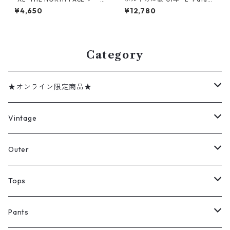
スフェイス 半袖シャツ ストラ
onia パタゴニア 半袖シャツ A
¥4,650
¥12,780
イプ 古着 古着屋 高円寺 ビン
Cシャツ チェック 古着 古着屋
テージ n60803
高円寺 ビンテージ n60727
Category
★オンライン限定商品★
ミリタリーデッドストック
Vintage
アウター
Jacket
Outer
デニムジャケット
トップス
Tee
コート
Tops
ミリタリージャケット
半袖シャツ
パンツ
Sweat Shirts
デニムジャケット
Tシャツ
Pants