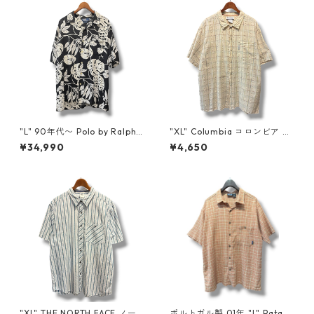
"L" 90年代〜 Polo by Ralph L
"XL" Columbia コロンビア 半
auren ポロバイラルフローレ
袖シャツ チェック ベージュ 古
¥34,990
¥4,650
ン ADAMS 開襟シャツ アロハ
着 古着屋 高円寺 ビンテージ n
シャツ ブラック ホワイト 黒
60803
白 古着 古着屋 高円寺 ビンテ
ージ n60723
"XL" THE NORTH FACE ノー
ポルトガル製 01年 "L" Patag