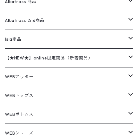
ダウンジャケット
オーバーオール・つなぎ
ジャケット
23.5cm
Tee
アウター
Albatross 商品
コーチジャケット
チノパン
ワークシャツ
ナイキ
REVERSE WEAVE
コットン
ハンティングジャケット
レザージャケット
ショーツ
スカート
24cm
Shirts
長袖シャツ
Vintage sweater
Albatross 2nd商品
フリースジャケット・ベスト
ウールパンツ
ミリタリー
チャンピオン
アクリル
アウトドアジャケット
S/S Shirts
アウトドアシャツ
Otherジャケット
Otherパンツ
パンツ(w30以下)
24.5cm
Sweat Shirts
半袖シャツ
Outer
70sアイテム
Isla商品
レザー
ペインターパンツ
ネルシャツ
カーハート
コート
L/S Shirts
ブランドシャツ
REVERSE WEAVE
アウトドアシャツ
Sailing Jacket
ワンピース
25cm
Sweater
スウェット シャツ
Other Tops
Marlboro
2点セットコーデ
【★NEW★】online限定商品（新着商品）
テーラードジャケット
ショートパンツ
ディッキーズ
ライトジャケット
デザインシャツ
ブランドシャツ
Swingtop
長袖
ブランドスウェット
Fleece tops
25.5cm
Fleece
パンツ
Sweat Shirts
GAP
Sweat Shirts
8月NEWアイテム（2026）
WEBアウター
ボアジャケット
イージーパンツ
ウールリッチ
ミリタリージャケット
リネンシャツ
リネンシャツ
Coat
半袖
プリントスウェット
Knit
リーバイス501 505
トップス
その他
26cm
Other Tops
Tシャツ
Hoodie
アウター
Knit
7月NEWアイテム（2026）
ジャケット
WEBトップス
ビンテージ
トミーヒルフィガー
ウールジャケット
コーデユロイシャツ
ハワイアンシャツ
Denim Jacket
ノースリーブ
アウトドアスウェット
Tailored Jacket
スラックス
パンツ
ワークジャケット
コート
プルオーバー
トップス
ミリタリージャケット
26.5cm
Pants
デッドストック ミリタリー
Tee
フリース
Military
6月NEWアイテム（2026）
コート
Tシャツ
WEBボトムス
その他
ノーティカ
ワークジャケット
ワークシャツ
デザインシャツ
Leather Jacket
無地スウェット
Gown
チノパンツ
スイングトップ
カーディガン
パンツ
フリースジャケット
Denim Pants
Band Tee
トップス
ムートン・レザーコート
映画・ムービーTシャツ
27cm
Shoes
フリース
Overall
セットアップ
Outer
5月NEWアイテム（2026）
ポンチョ
ポロシャツ
デニムパンツ
WEBシューズ
ノースフェイス