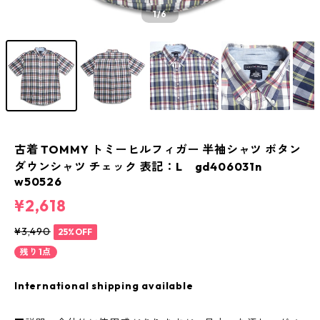
1
/6
古着 TOMMY トミーヒルフィガー 半袖シャツ ボタン
ダウンシャツ チェック 表記：L gd406031n
w50526
¥2,618
¥3,490
25%OFF
残り1点
International shipping available