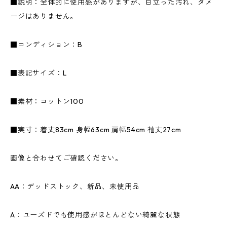
■説明：全体的に使用感がありますが、目立った汚れ、ダメ
ージはありません。
■コンディション：B
■表記サイズ：L
■素材：コットン100
■実寸：着丈83cm 身幅63cm 肩幅54cm 袖丈27cm
画像と合わせてご確認ください。
AA：デッドストック、新品、未使用品
A：ユーズドでも使用感がほとんどない綺麗な状態