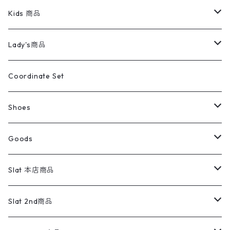
スイングトップ
長袖シャツ
デニムパンツ
REVERSE WEAVE
レディース
Pants
ミリタリージャケット
長袖シャツ
デニムパンツ
Kids 商品
カバーオール
Tシャツ・ロンT
ミリタリーパンツ
アウター
ブランドシャツ
501,505
キッズ
Shirts
スウィングトップ
半袖シャツ
ミリタリーパンツ
Vintage
Lady's商品
アウトドア
ポロシャツ
ワークパンツ
トップス
ストライプシャツ
バギーズデニム
アウター
Tops
ライフスタイル雑貨
Ladies
アウトドアナイロンジャケット
ポロシャツ
チノパンツ
Tops
Tシャツ
Coordinate Set
ウールジャケット
スウェット・トレーナー
コーデュロイパンツ
ボトムス
コーデュロイシャツ
フレアデニム
トップス
Pants
ラグ・ブランケット
ブランド
Sweater
スポーツナイロンジャケット
スウェット・パーカ
イージーパンツ
Pants
ブラウス／シャツ／デザイントップス
Shoes
コート
パーカー
スウェットパンツ
ワンピース
スウェードシャツ
ブラックデニム
ボトムス
ラルフローレン
プリントスウェット
長袖
Goods
ワークジャケット
ベスト
スラックス
ベスト／キャミソール
22cm以下
Goods
ナイロンジャケット
セーター・カーディガン
ジャージパンツ
ウールシャツ
ワンピース
リーバイス
ロゴスウェット
半袖
Military
テーラードジャケット
セーター・カーディガン
ワークパンツ
スウェット
22.5cm
バンダナ
Slat 本店商品
ダウンジャケット・ベスト
スラックス
リネンシャツ
ロンパース
エルエルビーン
無地スウェット
アランセーター
ウールジャケット
フリース
コーデュロイパンツ
ニット
23cm
Outer
Slat 2nd商品
ベスト
オーバーオール・つなぎ
柄シャツ
アディダス
キャラスウェット
ウールセーター