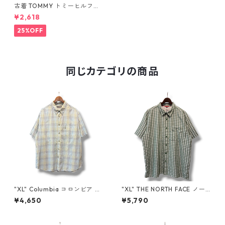
古着 TOMMY トミーヒルフィ
ガー 半袖シャツ ボタンダウン
¥2,618
シャツ チェック 表記：L gd
406031n w50526
25%OFF
同じカテゴリの商品
"XL" Columbia コロンビア 半
"XL" THE NORTH FACE ノー
袖シャツ チェック マルチ 古着
スフェイス 半袖シャツ チェッ
¥4,650
¥5,790
古着屋 高円寺 ビンテージ n60
ク 緑 グリーン 古着 古着屋 高
803
円寺 ビンテージ n60803