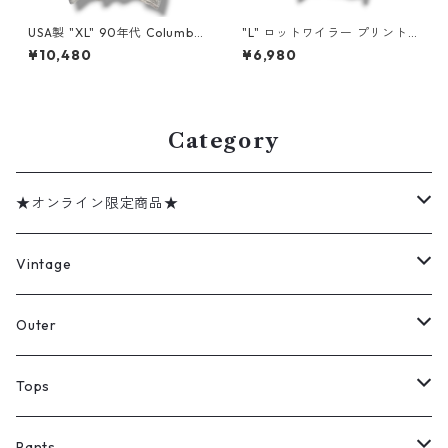
USA製 "XL" 90年代 Columbia
"L" ロットワイラー プリントT
コロンビア プリントT アウト
アニマル 犬 古着 古着屋 高円
¥10,480
¥6,980
ドア 古着 古着屋 高円寺 ビン
寺 ビンテージ n60728
テージ n60727
Category
★オンライン限定商品★
ミリタリーデッドストック
Vintage
アウター
Jacket
Outer
デニムジャケット
トップス
Tee
コート
Tops
ミリタリージャケット
半袖シャツ
パンツ
Sweat Shirts
デニムジャケット
Tシャツ
Pants