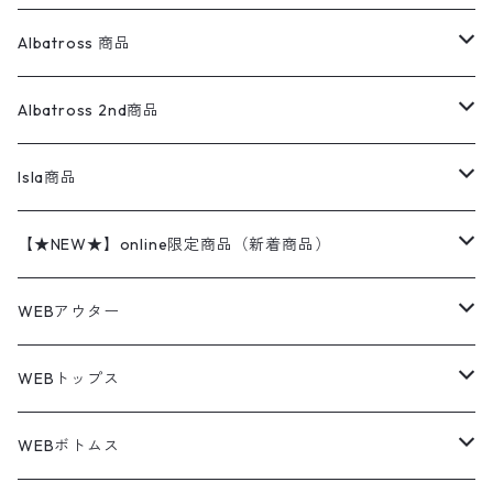
オーバーオール・つなぎ
柄シャツ
アディダス
キャラスウェット
ウールセーター
ダウンジャケット
オーバーオール・つなぎ
ジャケット
23.5cm
Tee
アウター
Albatross 商品
コーチジャケット
チノパン
ワークシャツ
ナイキ
REVERSE WEAVE
コットン
ハンティングジャケット
レザージャケット
ショーツ
スカート
24cm
Shirts
長袖シャツ
Vintage sweater
Albatross 2nd商品
フリースジャケット・ベスト
ウールパンツ
ミリタリー
チャンピオン
アクリル
アウトドアジャケット
S/S Shirts
アウトドアシャツ
Otherジャケット
Otherパンツ
パンツ(w30以下)
24.5cm
Sweat Shirts
半袖シャツ
Outer
70sアイテム
Isla商品
レザー
ペインターパンツ
ネルシャツ
カーハート
コート
L/S Shirts
ブランドシャツ
REVERSE WEAVE
アウトドアシャツ
Sailing Jacket
ワンピース
25cm
Sweater
スウェット シャツ
Other Tops
Marlboro
2点セットコーデ
【★NEW★】online限定商品（新着商品）
テーラードジャケット
ショートパンツ
ディッキーズ
ライトジャケット
デザインシャツ
ブランドシャツ
Swingtop
長袖
ブランドスウェット
Fleece tops
25.5cm
Fleece
パンツ
Sweat Shirts
GAP
Sweat Shirts
8月NEWアイテム（2026）
WEBアウター
ボアジャケット
イージーパンツ
ウールリッチ
ミリタリージャケット
リネンシャツ
リネンシャツ
Coat
半袖
プリントスウェット
Knit
リーバイス501 505
トップス
その他
26cm
Other Tops
Tシャツ
Hoodie
アウター
Knit
7月NEWアイテム（2026）
ジャケット
WEBトップス
ビンテージ
トミーヒルフィガー
ウールジャケット
コーデユロイシャツ
ハワイアンシャツ
Denim Jacket
ノースリーブ
アウトドアスウェット
Tailored Jacket
スラックス
パンツ
ワークジャケット
コート
プルオーバー
トップス
ミリタリージャケット
26.5cm
Pants
デッドストック ミリタリー
Tee
フリース
Military
6月NEWアイテム（2026）
コート
Tシャツ
WEBボトムス
その他
ノーティカ
ワークジャケット
ワークシャツ
デザインシャツ
Leather Jacket