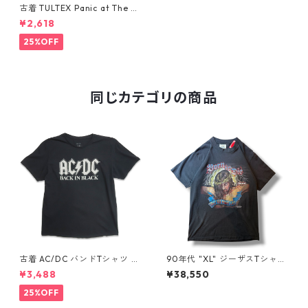
古着 TULTEX Panic at The Di
sco バンドTシャツ プリントT
¥2,618
シャツ ブラック 表記：XXL
gd405837n w50513
25%OFF
同じカテゴリの商品
古着 AC/DC バンドTシャツ バ
90年代 "XL" ジーザスTシャツ
ンT プリントTシャツ ブラック
ハーレーパロディ 黒 古着 古着
¥3,488
¥38,550
表記：XL gd410397n w608
屋 高円寺 ビンテージ n60731
06
25%OFF