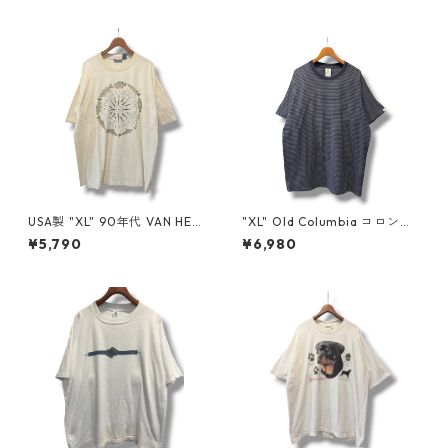
USA製 "XL" 90年代 VAN HEU
"XL" Old Columbia コロンビ
SEN バン ヒューセン プリント
ア ボーダーTシャツ ネイビー
¥5,790
¥6,980
Tシャツ 魚 ベージュ 古着 古着
古着 古着屋 高円寺 ビンテージ
屋 高円寺 ビンテージ n60807
n60724