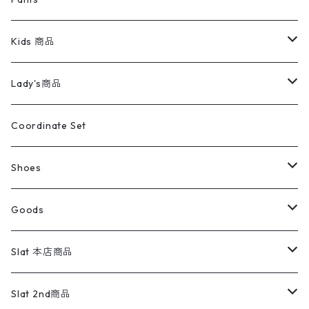
スイングトップ
長袖シャツ
デニムパンツ
REVERSE WEAVE
レディース
Pants
ミリタリージャケット
長袖シャツ
デニムパンツ
Kids 商品
カバーオール
Tシャツ・ロンT
ミリタリーパンツ
アウター
ブランドシャツ
501,505
キッズ
Shirts
スウィングトップ
半袖シャツ
ミリタリーパンツ
Vintage
Lady's商品
アウトドア
ポロシャツ
ワークパンツ
トップス
ストライプシャツ
バギーズデニム
アウター
Tops
ライフスタイル雑貨
Ladies
アウトドアナイロンジャケット
ポロシャツ
チノパンツ
Tops
Tシャツ
Coordinate Set
ウールジャケット
スウェット・トレーナー
コーデュロイパンツ
ボトムス
コーデュロイシャツ
フレアデニム
トップス
Pants
ラグ・ブランケット
ブランド
Sweater
スポーツナイロンジャケット
スウェット・パーカ
イージーパンツ
Pants
ブラウス／シャツ／デザイントップス
Shoes
コート
パーカー
スウェットパンツ
ワンピース
スウェードシャツ
ブラックデニム
ボトムス
ラルフローレン
プリントスウェット
長袖
Goods
ワークジャケット
ベスト
スラックス
ベスト／キャミソール
22cm以下
Goods
ナイロンジャケット
セーター・カーディガン
ジャージパンツ
ウールシャツ
ワンピース
リーバイス
ロゴスウェット
半袖
Military
テーラードジャケット
セーター・カーディガン
ワークパンツ
スウェット
22.5cm
バンダナ
Slat 本店商品
ダウンジャケット・ベスト
スラックス
リネンシャツ
ロンパース
エルエルビーン
無地スウェット
アランセーター
ウールジャケット
フリース
コーデュロイパンツ
ニット
23cm
Outer
Slat 2nd商品
ベスト