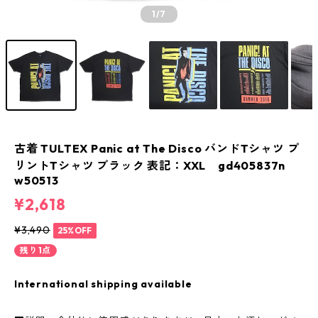
1
/7
古着 TULTEX Panic at The Disco バンドTシャツ プ
リントTシャツ ブラック 表記：XXL gd405837n
w50513
¥2,618
¥3,490
25%OFF
残り1点
International shipping available