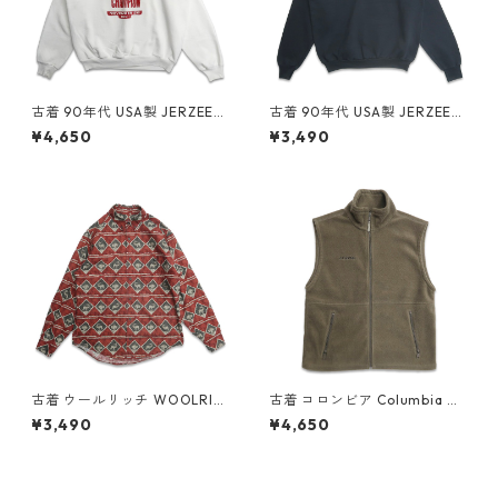
古着 90年代 USA製 JERZEES
古着 90年代 USA製 JERZEES
ジャージーズ プリント スウェ
ジャージーズ 企業ロゴ プリン
¥4,650
¥3,490
ット トレーナー ホワイト 表
ト スウェット トレーナー ブラ
記：XL gd409095n w6041
ック 表記：XL gd409107n
4
w60415
古着 ウールリッチ WOOLRIC
古着 コロンビア Columbia ジ
H 総柄 アニマル ボタンダウン
ップアップ フリース ベスト ブ
¥3,490
¥4,650
シャツ 長袖シャツ 表記：M
ラウン系 表記：M gd40854
gd409307n w60505
2n w60214