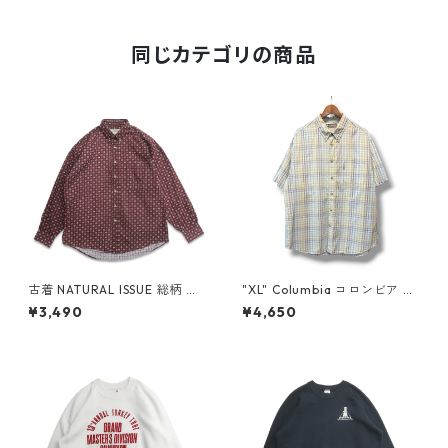
405809n w50512
同じカテゴリの商品
古着 NATURAL ISSUE 総柄 ボ
"XL" Columbia コロンビア 半
タンダウンシャツ 長袖シャツ
袖シャツ チェック マルチ 古着
¥3,490
¥4,650
表記：M gd409305n w605
古着屋 高円寺 ビンテージ n60
05
803