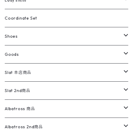
Lady's商品
アウトドア
ポロシャツ
ワークパンツ
トップス
ストライプシャツ
バギーズデニム
アウター
Tops
ライフスタイル雑貨
Ladies
アウトドアナイロンジャケット
ポロシャツ
チノパンツ
Tops
Tシャツ
Coordinate Set
ウールジャケット
スウェット・トレーナー
コーデュロイパンツ
ボトムス
コーデュロイシャツ
フレアデニム
トップス
Pants
ラグ・ブランケット
ブランド
Sweater
スポーツナイロンジャケット
スウェット・パーカ
イージーパンツ
Pants
ブラウス／シャツ／デザイントップス
Shoes
コート
パーカー
スウェットパンツ
ワンピース
スウェードシャツ
ブラックデニム
ボトムス
ラルフローレン
プリントスウェット
長袖
Goods
ワークジャケット
ベスト
スラックス
ベスト／キャミソール
22cm以下
Goods
ナイロンジャケット
セーター・カーディガン
ジャージパンツ
ウールシャツ
ワンピース
リーバイス
ロゴスウェット
半袖
Military
テーラードジャケット
セーター・カーディガン
ワークパンツ
スウェット
22.5cm
バンダナ
Slat 本店商品
ダウンジャケット・ベスト
スラックス
リネンシャツ
ロンパース
エルエルビーン
無地スウェット
アランセーター
ウールジャケット
フリース
コーデュロイパンツ
ニット
23cm
Outer
Slat 2nd商品
ベスト
オーバーオール・つなぎ
柄シャツ
アディダス
キャラスウェット
ウールセーター
ダウンジャケット
オーバーオール・つなぎ
ジャケット
23.5cm
Tee
アウター
Albatross 商品
コーチジャケット
チノパン
ワークシャツ
ナイキ
REVERSE WEAVE
コットン
ハンティングジャケット
レザージャケット
ショーツ
スカート
24cm
Shirts
長袖シャツ
Vintage sweater
Albatross 2nd商品
フリースジャケット・ベスト
ウールパンツ