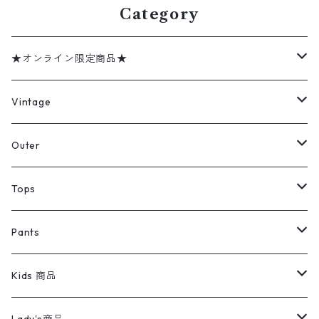
Category
★オンライン限定商品★
ミリタリーデッドストック
Vintage
アウター
Jacket
Outer
デニムジャケット
トップス
Tee
コート
Tops
ミリタリージャケット
半袖シャツ
パンツ
Sweat Shirts
デニムジャケット
Tシャツ
Pants
スイングトップ
長袖シャツ
デニムパンツ
REVERSE WEAVE
レディース
Pants
ミリタリージャケット
長袖シャツ
デニムパンツ
Kids 商品
カバーオール
Tシャツ・ロンT
ミリタリーパンツ
アウター
ブランドシャツ
501,505
キッズ
Shirts
スウィングトップ
半袖シャツ
ミリタリーパンツ
Vintage