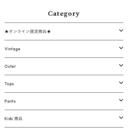
Category
★オンライン限定商品★
ミリタリーデッドストック
Vintage
アウター
Jacket
Outer
デニムジャケット
トップス
Tee
コート
Tops
ミリタリージャケット
半袖シャツ
パンツ
Sweat Shirts
デニムジャケット
Tシャツ
Pants
スイングトップ
長袖シャツ
デニムパンツ
REVERSE WEAVE
レディース
Pants
ミリタリージャケット
長袖シャツ
デニムパンツ
Kids 商品