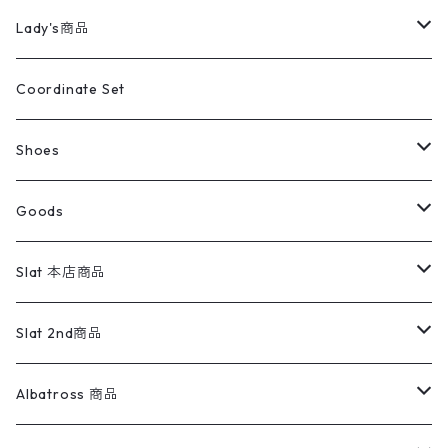
カバーオール
Tシャツ・ロンT
ミリタリーパンツ
アウター
ブランドシャツ
501,505
キッズ
Shirts
スウィングトップ
半袖シャツ
ミリタリーパンツ
Vintage
Lady's商品
アウトドア
ポロシャツ
ワークパンツ
トップス
ストライプシャツ
バギーズデニム
アウター
Tops
ライフスタイル雑貨
Ladies
アウトドアナイロンジャケット
ポロシャツ
チノパンツ
Tops
Tシャツ
Coordinate Set
ウールジャケット
スウェット・トレーナー
コーデュロイパンツ
ボトムス
コーデュロイシャツ
フレアデニム
トップス
Pants
ラグ・ブランケット
ブランド
Sweater
スポーツナイロンジャケット
スウェット・パーカ
イージーパンツ
Pants
ブラウス／シャツ／デザイントップス
Shoes
コート
パーカー
スウェットパンツ
ワンピース
スウェードシャツ
ブラックデニム
ボトムス
ラルフローレン
プリントスウェット
長袖
Goods
ワークジャケット
ベスト
スラックス
ベスト／キャミソール
22cm以下
Goods
ナイロンジャケット
セーター・カーディガン
ジャージパンツ
ウールシャツ
ワンピース
リーバイス
ロゴスウェット
半袖
Military
テーラードジャケット
セーター・カーディガン
ワークパンツ
スウェット
22.5cm
バンダナ
Slat 本店商品
ダウンジャケット・ベスト
スラックス
リネンシャツ
ロンパース
エルエルビーン
無地スウェット
アランセーター
ウールジャケット
フリース
コーデュロイパンツ
ニット
23cm
Outer
Slat 2nd商品
ベスト
オーバーオール・つなぎ
柄シャツ
アディダス
キャラスウェット
ウールセーター
ダウンジャケット
オーバーオール・つなぎ
ジャケット
23.5cm
Tee
アウター
Albatross 商品
コーチジャケット
チノパン
ワークシャツ
ナイキ
REVERSE WEAVE
コットン