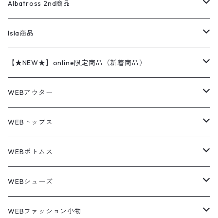
ハンティングジャケット
レザージャケット
ショーツ
スカート
24cm
Shirts
長袖シャツ
Vintage sweater
Albatross 2nd商品
フリースジャケット・ベスト
ウールパンツ
ミリタリー
チャンピオン
アクリル
アウトドアジャケット
S/S Shirts
アウトドアシャツ
Otherジャケット
Otherパンツ
パンツ(w30以下)
24.5cm
Sweat Shirts
半袖シャツ
Outer
70sアイテム
Isla商品
レザー
ペインターパンツ
ネルシャツ
カーハート
コート
L/S Shirts
ブランドシャツ
REVERSE WEAVE
アウトドアシャツ
Sailing Jacket
ワンピース
25cm
Sweater
スウェット シャツ
Other Tops
Marlboro
2点セットコーデ
【★NEW★】online限定商品（新着商品）
テーラードジャケット
ショートパンツ
ディッキーズ
ライトジャケット
デザインシャツ
ブランドシャツ
Swingtop
長袖
ブランドスウェット
Fleece tops
25.5cm
Fleece
パンツ
Sweat Shirts
GAP
Sweat Shirts
8月NEWアイテム（2026）
WEBアウター
ボアジャケット
イージーパンツ
ウールリッチ
ミリタリージャケット
リネンシャツ
リネンシャツ
Coat
半袖
プリントスウェット
Knit
リーバイス501 505
トップス
その他
26cm
Other Tops
Tシャツ
Hoodie
アウター
Knit
7月NEWアイテム（2026）
ジャケット
WEBトップス
ビンテージ
トミーヒルフィガー
ウールジャケット
コーデユロイシャツ
ハワイアンシャツ
Denim Jacket
ノースリーブ
アウトドアスウェット
Tailored Jacket
スラックス
パンツ
ワークジャケット
コート
プルオーバー
トップス
ミリタリージャケット
26.5cm
Pants
デッドストック ミリタリー
Tee
フリース
Military
6月NEWアイテム（2026）
コート
Tシャツ
WEBボトムス
その他
ノーティカ
ワークジャケット
ワークシャツ
デザインシャツ
Leather Jacket
無地スウェット
Gown
チノパンツ
スイングトップ
カーディガン
パンツ
フリースジャケット
Denim Pants
Band Tee
トップス
ムートン・レザーコート
映画・ムービーTシャツ
27cm
Shoes
フリース
Overall
セットアップ
Outer
5月NEWアイテム（2026）
ポンチョ
ポロシャツ
デニムパンツ
WEBシューズ
ノースフェイス
ダウンジャケット
ウールシャツ
ポロシャツ
Down jacket
アウトドアブランド
テーラードジャケット
ジャージ・トラックジャケット
Military Pants
Print Tee
パンツ
ウールコート
グラフィックTシャツ
Sneaker
テーラードジャケット
トップス
ボーダーポロシャツ
ストレートデニムパンツ
27.5cm
Goods
セーター
Shirts
トップス
Fleece
4月NEWアイテム（2026）
キャミソール・タンクトップ
ロングパンツ
スニーカー
WEBファッション小物
パタゴニア