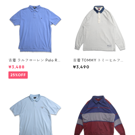
古着 ラルフローレン Polo Ral
古着 TOMMY トミーヒルフィ
ph Lauren 半袖 ポロシャツ ワ
ガー 長袖ポロシャツ ネイビー
¥3,488
¥3,490
ンポイント 鹿の子 ライトブル
表記：XL gd409055n w60
ー 表記：XL gd410384n w6
410
25%OFF
0805