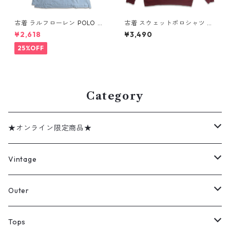
古着 ラルフローレン POLO JE
古着 スウェットポロシャツ ト
ANS CO. RALPH LAUREN 半
レーナー ラガーシャツ 長袖ポ
¥2,618
¥3,490
袖 ポロシャツ ワンポイント 鹿
ロシャツ 裏起毛 表記：-- g
の子 ライトブルー 表記：XL
d408588n w60219
25%OFF
gd410383n w60805
Category
★オンライン限定商品★
ミリタリーデッドストック
Vintage
アウター
Jacket
Outer
デニムジャケット
トップス
Tee
コート
Tops