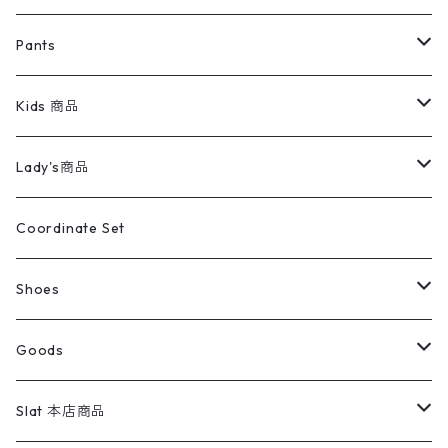
ミリタリージャケット
半袖シャツ
パンツ
Sweat Shirts
デニムジャケット
Tシャツ
Pants
スイングトップ
長袖シャツ
デニムパンツ
REVERSE WEAVE
レディース
Pants
ミリタリージャケット
長袖シャツ
デニムパンツ
Kids 商品
カバーオール
Tシャツ・ロンT
ミリタリーパンツ
アウター
ブランドシャツ
501,505
キッズ
Shirts
スウィングトップ
半袖シャツ
ミリタリーパンツ
Vintage
Lady's商品
アウトドア
ポロシャツ
ワークパンツ
トップス
ストライプシャツ
バギーズデニム
アウター
Tops
ライフスタイル雑貨
Ladies
アウトドアナイロンジャケット
ポロシャツ
チノパンツ
Tops
Tシャツ
Coordinate Set
ウールジャケット
スウェット・トレーナー
コーデュロイパンツ
ボトムス
コーデュロイシャツ
フレアデニム
トップス
Pants
ラグ・ブランケット
ブランド
Sweater
スポーツナイロンジャケット
スウェット・パーカ
イージーパンツ
Pants
ブラウス／シャツ／デザイントップス
Shoes
コート
パーカー
スウェットパンツ
ワンピース
スウェードシャツ
ブラックデニム
ボトムス
ラルフローレン
プリントスウェット
長袖
Goods
ワークジャケット
ベスト
スラックス
ベスト／キャミソール
22cm以下
Goods
ナイロンジャケット
セーター・カーディガン
ジャージパンツ
ウールシャツ
ワンピース
リーバイス
ロゴスウェット
半袖
Military
テーラードジャケット
セーター・カーディガン
ワークパンツ
スウェット
22.5cm
バンダナ
Slat 本店商品
ダウンジャケット・ベスト
スラックス
リネンシャツ