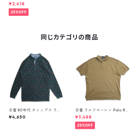
袖 ポロシャツ ワンポイント ボ
¥2,618
ーダー 鹿の子 表記：XL gd4
09588n w60530
25%OFF
同じカテゴリの商品
古着 80年代 チャップス ラル
古着 ラルフローレン Polo Ral
フローレン CHAPS RALPH LA
ph Lauren 半袖 天竺 ポロシャ
¥4,650
¥3,488
UREN 総柄 長袖 ポロシャツ 表
ツ ワンポイント ブラウン系 表
記：L gd408851n w60320
記：XL gd410385n w60805
25%OFF