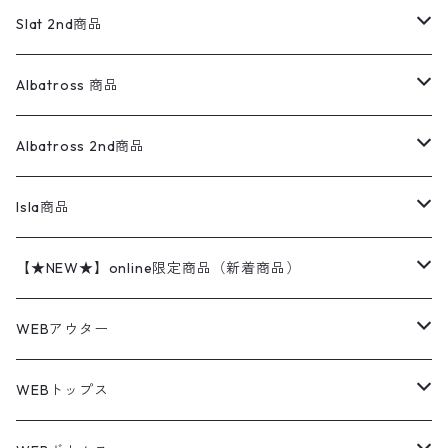
ロンパース
エルエルビーン
無地スウェット
アランセーター
ウールジャケット
フリース
コーデュロイパンツ
ニット
23cm
Outer
Slat 2nd商品
ベスト
オーバーオール・つなぎ
柄シャツ
アディダス
キャラスウェット
ウールセーター
ダウンジャケット
オーバーオール・つなぎ
ジャケット
23.5cm
Tee
アウター
Albatross 商品
コーチジャケット
チノパン
ワークシャツ
ナイキ
REVERSE WEAVE
コットン
ハンティングジャケット
レザージャケット
ショーツ
スカート
24cm
Shirts
長袖シャツ
Vintage sweater
Albatross 2nd商品
フリースジャケット・ベスト
ウールパンツ
ミリタリー
チャンピオン
アクリル
アウトドアジャケット
S/S Shirts
アウトドアシャツ
Otherジャケット
Otherパンツ
パンツ(w30以下)
24.5cm
Sweat Shirts
半袖シャツ
Outer
70sアイテム
Isla商品
レザー
ペインターパンツ
ネルシャツ
カーハート
コート
L/S Shirts
ブランドシャツ
REVERSE WEAVE
アウトドアシャツ
Sailing Jacket
ワンピース
25cm
Sweater
スウェット シャツ
Other Tops
Marlboro
2点セットコーデ
【★NEW★】online限定商品（新着商品）
テーラードジャケット
ショートパンツ
ディッキーズ
ライトジャケット
デザインシャツ
ブランドシャツ
Swingtop
長袖
ブランドスウェット
Fleece tops
25.5cm
Fleece
パンツ
Sweat Shirts
GAP
Sweat Shirts
8月NEWアイテム（2026）
WEBアウター
ボアジャケット
イージーパンツ
ウールリッチ
ミリタリージャケット
リネンシャツ
リネンシャツ
Coat
半袖
プリントスウェット
Knit
リーバイス501 505
トップス
その他
26cm
Other Tops
Tシャツ
Hoodie
アウター
Knit
7月NEWアイテム（2026）
ジャケット
WEBトップス
ビンテージ
トミーヒルフィガー
ウールジャケット
コーデユロイシャツ
ハワイアンシャツ
Denim Jacket
ノースリーブ
アウトドアスウェット
Tailored Jacket
スラックス
パンツ
ワークジャケット
コート
プルオーバー
トップス
ミリタリージャケット