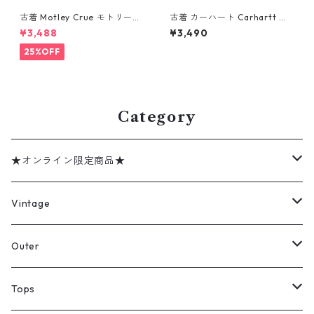
古着 Motley Crue モトリー・
古着 カーハート Carhartt プ
クルー バンドTシャツ プリン
ルオーバー ロングスリーブTシ
¥3,488
¥3,490
トTシャツ ブラック 表記：XL
ャツ ロンT ハーフジップ ブル
gd410368n w60804
ー サイズ表記：XL gd4088
25%OFF
00n w60316
Category
★オンライン限定商品★
ミリタリーデッドストック
Vintage
アウター
Jacket
Outer
デニムジャケット
トップス
Tee
コート
Tops