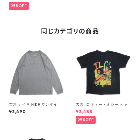
9532n w60526
25%OFF
同じカテゴリの商品
古着 ナイキ NIKE ワンポイン
古着 LC ティーエルシー ヒッ
ト ロングスリーブTシャツ ロ
プホップ ラップ バンドTシャ
¥3,490
¥3,488
ンT 杢グレー 表記：L gd40
ツ プリントTシャツ ブラック
8811n w60317
表記：-- gd410370n w608
25%OFF
04