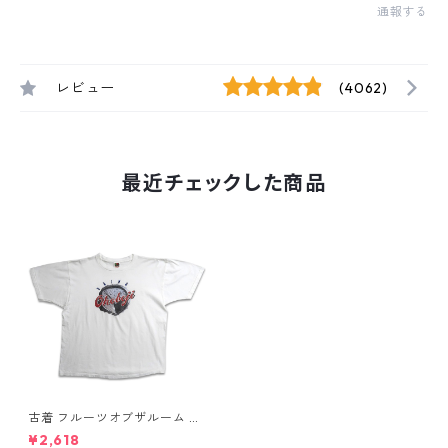
通報する
レビュー
(4062)
最近チェックした商品
古着 フルーツオブザルーム D
RINK Okoboji プリントTシャ
¥2,618
ツ ホワイト 表記：XL gd40