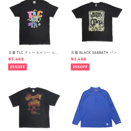
古着 TLC ティーエルシー ヒッ
古着 BLACK SABBATH バンド
プホップ ラップ バンドTシャ
Tシャツ バンT プリントTシャ
¥3,488
¥3,488
ツ プリントTシャツ ブラック
ツ ブラック 表記：XL gd41
表記：M gd410369n w608
0367n w60804
25%OFF
25%OFF
04