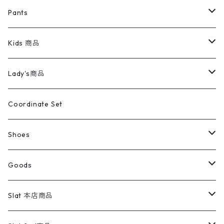
ミリタリージャケット
半袖シャツ
パンツ
Sweat Shirts
デニムジャケット
Tシャツ
Pants
スイングトップ
長袖シャツ
デニムパンツ
REVERSE WEAVE
レディース
Pants
ミリタリージャケット
長袖シャツ
デニムパンツ
Kids 商品
カバーオール
Tシャツ・ロンT
ミリタリーパンツ
アウター
ブランドシャツ
501,505
キッズ
Shirts
スウィングトップ
半袖シャツ
ミリタリーパンツ
Vintage
Lady's商品
アウトドア
ポロシャツ
ワークパンツ
トップス
ストライプシャツ
バギーズデニム
アウター
Tops
ライフスタイル雑貨
Ladies
アウトドアナイロンジャケット
ポロシャツ
チノパンツ
Tops
Tシャツ
Coordinate Set
ウールジャケット
スウェット・トレーナー
コーデュロイパンツ
ボトムス
コーデュロイシャツ
フレアデニム
トップス
Pants
ラグ・ブランケット
ブランド
Sweater
スポーツナイロンジャケット
スウェット・パーカ
イージーパンツ
Pants
ブラウス／シャツ／デザイントップス
Shoes
コート
パーカー
スウェットパンツ
ワンピース
スウェードシャツ
ブラックデニム
ボトムス
ラルフローレン
プリントスウェット
長袖
Goods
ワークジャケット
ベスト
スラックス
ベスト／キャミソール
22cm以下
Goods
ナイロンジャケット
セーター・カーディガン
ジャージパンツ
ウールシャツ
ワンピース
リーバイス
ロゴスウェット
半袖
Military
テーラードジャケット
セーター・カーディガン
ワークパンツ
スウェット
22.5cm
バンダナ
Slat 本店商品
ダウンジャケット・ベスト
スラックス
リネンシャツ
ロンパース
エルエルビーン
無地スウェット
アランセーター