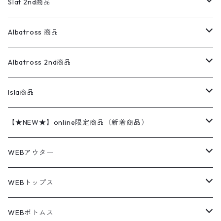
ウールジャケット
フリース
コーデュロイパンツ
ニット
23cm
Outer
Slat 2nd商品
ベスト
オーバーオール・つなぎ
柄シャツ
アディダス
キャラスウェット
ウールセーター
ダウンジャケット
オーバーオール・つなぎ
ジャケット
23.5cm
Tee
アウター
Albatross 商品
コーチジャケット
チノパン
ワークシャツ
ナイキ
REVERSE WEAVE
コットン
ハンティングジャケット
レザージャケット
ショーツ
スカート
24cm
Shirts
長袖シャツ
Vintage sweater
Albatross 2nd商品
フリースジャケット・ベスト
ウールパンツ
ミリタリー
チャンピオン
アクリル
アウトドアジャケット
S/S Shirts
アウトドアシャツ
Otherジャケット
Otherパンツ
パンツ(w30以下)
24.5cm
Sweat Shirts
半袖シャツ
Outer
70sアイテム
Isla商品
レザー
ペインターパンツ
ネルシャツ
カーハート
コート
L/S Shirts
ブランドシャツ
REVERSE WEAVE
アウトドアシャツ
Sailing Jacket
ワンピース
25cm
Sweater
スウェット シャツ
Other Tops
Marlboro
2点セットコーデ
【★NEW★】online限定商品（新着商品）
テーラードジャケット
ショートパンツ
ディッキーズ
ライトジャケット
デザインシャツ
ブランドシャツ
Swingtop
長袖
ブランドスウェット
Fleece tops
25.5cm
Fleece
パンツ
Sweat Shirts
GAP
Sweat Shirts
8月NEWアイテム（2026）
WEBアウター
ボアジャケット
イージーパンツ
ウールリッチ
ミリタリージャケット
リネンシャツ
リネンシャツ
Coat
半袖
プリントスウェット
Knit
リーバイス501 505
トップス
その他
26cm
Other Tops
Tシャツ
Hoodie
アウター
Knit
7月NEWアイテム（2026）
ジャケット
WEBトップス
ビンテージ
トミーヒルフィガー
ウールジャケット
コーデユロイシャツ
ハワイアンシャツ
Denim Jacket
ノースリーブ
アウトドアスウェット
Tailored Jacket
スラックス
パンツ
ワークジャケット
コート
プルオーバー
トップス
ミリタリージャケット
26.5cm
Pants
デッドストック ミリタリー
Tee
フリース
Military
6月NEWアイテム（2026）
コート
Tシャツ
WEBボトムス
その他
ノーティカ