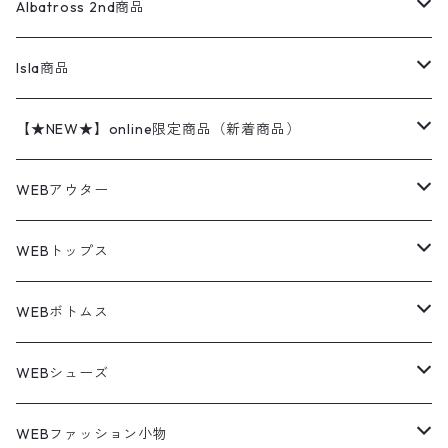
ハンティングジャケット
レザージャケット
ショーツ
スカート
24cm
Shirts
長袖シャツ
Vintage sweater
Albatross 2nd商品
フリースジャケット・ベスト
ウールパンツ
ミリタリー
チャンピオン
アクリル
アウトドアジャケット
S/S Shirts
アウトドアシャツ
Otherジャケット
Otherパンツ
パンツ(w30以下)
24.5cm
Sweat Shirts
半袖シャツ
Outer
70sアイテム
Isla商品
レザー
ペインターパンツ
ネルシャツ
カーハート
コート
L/S Shirts
ブランドシャツ
REVERSE WEAVE
アウトドアシャツ
Sailing Jacket
ワンピース
25cm
Sweater
スウェット シャツ
Other Tops
Marlboro
2点セットコーデ
【★NEW★】online限定商品（新着商品）
テーラードジャケット
ショートパンツ
ディッキーズ
ライトジャケット
デザインシャツ
ブランドシャツ
Swingtop
長袖
ブランドスウェット
Fleece tops
25.5cm
Fleece
パンツ
Sweat Shirts
GAP
Sweat Shirts
8月NEWアイテム（2026）
WEBアウター
ボアジャケット
イージーパンツ
ウールリッチ
ミリタリージャケット
リネンシャツ
リネンシャツ
Coat
半袖
プリントスウェット
Knit
リーバイス501 505
トップス
その他
26cm
Other Tops
Tシャツ
Hoodie
アウター
Knit
7月NEWアイテム（2026）
ジャケット
WEBトップス
ビンテージ
トミーヒルフィガー
ウールジャケット
コーデユロイシャツ
ハワイアンシャツ
Denim Jacket
ノースリーブ
アウトドアスウェット
Tailored Jacket
スラックス
パンツ
ワークジャケット
コート
プルオーバー
トップス
ミリタリージャケット
26.5cm
Pants
デッドストック ミリタリー
Tee
フリース
Military
6月NEWアイテム（2026）
コート
Tシャツ
WEBボトムス
その他
ノーティカ
ワークジャケット
ワークシャツ
デザインシャツ
Leather Jacket
無地スウェット
Gown
チノパンツ
スイングトップ
カーディガン
パンツ
フリースジャケット
Denim Pants
Band Tee
トップス
ムートン・レザーコート
映画・ムービーTシャツ
27cm
Shoes
フリース
Overall
セットアップ
Outer
5月NEWアイテム（2026）
ポンチョ
ポロシャツ
デニムパンツ
WEBシューズ
ノースフェイス
ダウンジャケット
ウールシャツ
ポロシャツ
Down jacket
アウトドアブランド
テーラードジャケット
ジャージ・トラックジャケット
Military Pants
Print Tee
パンツ
ウールコート
グラフィックTシャツ
Sneaker
テーラードジャケット
トップス
ボーダーポロシャツ
ストレートデニムパンツ
27.5cm
Goods
セーター
Shirts
トップス
Fleece
4月NEWアイテム（2026）
キャミソール・タンクトップ
ロングパンツ
スニーカー
WEBファッション小物
パタゴニア