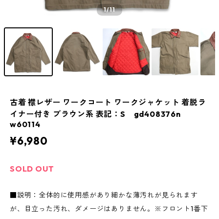
1
/11
古着 襟レザー ワークコート ワークジャケット 着脱ラ
イナー付き ブラウン系 表記：S gd408376n
w60114
¥6,980
SOLD OUT
■説明：全体的に使用感があり細かな薄汚れが見られます
が、目立った汚れ、ダメージはありません。※フロント1番下