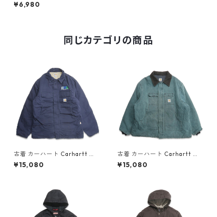
ークジャケット 着脱ライナー
¥6,980
付き ブラウン系 表記：S gd
408376n w60114
同じカテゴリの商品
古着 カーハート Carhartt ト
古着 カーハート Carhartt ト
ラディショナルジャケット ダ
ラディショナルジャケット ダ
¥15,080
¥15,080
ックジャケット ワークジャケ
ックジャケット ワークジャケ
ット ネイビー 表記：XL-TALL
ット 表記：-- gd408547n
gd408546n w60214
w60214