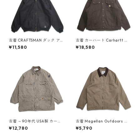
古着 CRAFTSMAN ダック アク
古着 カーハート Carhartt ダ
ティブジャケット ワークジャ
ック バートレットジャケット
¥11,580
¥18,580
ケット ブラック 表記：L gd
ワークジャケット ブラウン 表
408605n w60221
記：2XL gd408593n w6021
9
古着 ～90年代 USA製 カーハ
古着 Magellan Outdoors 襟
ート Carhartt ダックジャケ
コーデュロイ 裏キルティング
¥12,780
¥5,790
ット ワークジャケット ブラウ
ワークジャケット アウトドア
ン系 表記：2XL gd408580n
ジャケット 表記：XL gd408
w60218
793n w60314