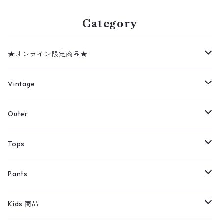
Category
★オンライン限定商品★
ミリタリーデッドストック
Vintage
アウター
Jacket
Outer
デニムジャケット
トップス
Tee
コート
Tops
ミリタリージャケット
半袖シャツ
パンツ
Sweat Shirts
デニムジャケット
Tシャツ
Pants
スイングトップ
長袖シャツ
デニムパンツ
REVERSE WEAVE
レディース
Pants
ミリタリージャケット
長袖シャツ
デニムパンツ
Kids 商品