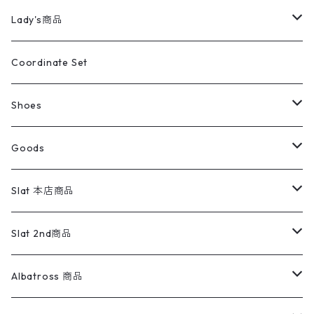
カバーオール
Tシャツ・ロンT
ミリタリーパンツ
アウター
ブランドシャツ
501,505
キッズ
Shirts
スウィングトップ
半袖シャツ
ミリタリーパンツ
Vintage
Lady's商品
アウトドア
ポロシャツ
ワークパンツ
トップス
ストライプシャツ
バギーズデニム
アウター
Tops
ライフスタイル雑貨
Ladies
アウトドアナイロンジャケット
ポロシャツ
チノパンツ
Tops
Tシャツ
Coordinate Set
ウールジャケット
スウェット・トレーナー
コーデュロイパンツ
ボトムス
コーデュロイシャツ
フレアデニム
トップス
Pants
ラグ・ブランケット
ブランド
Sweater
スポーツナイロンジャケット
スウェット・パーカ
イージーパンツ
Pants
ブラウス／シャツ／デザイントップス
Shoes
コート
パーカー
スウェットパンツ
ワンピース
スウェードシャツ
ブラックデニム
ボトムス
ラルフローレン
プリントスウェット
長袖
Goods
ワークジャケット
ベスト
スラックス
ベスト／キャミソール
22cm以下
Goods
ナイロンジャケット
セーター・カーディガン
ジャージパンツ
ウールシャツ
ワンピース
リーバイス
ロゴスウェット
半袖
Military
テーラードジャケット
セーター・カーディガン
ワークパンツ
スウェット
22.5cm
バンダナ
Slat 本店商品
ダウンジャケット・ベスト
スラックス
リネンシャツ
ロンパース
エルエルビーン
無地スウェット
アランセーター
ウールジャケット
フリース
コーデュロイパンツ
ニット
23cm
Outer
Slat 2nd商品
ベスト
オーバーオール・つなぎ
柄シャツ
アディダス
キャラスウェット
ウールセーター
ダウンジャケット
オーバーオール・つなぎ
ジャケット
23.5cm
Tee
アウター
Albatross 商品
コーチジャケット
チノパン
ワークシャツ
ナイキ
REVERSE WEAVE
コットン